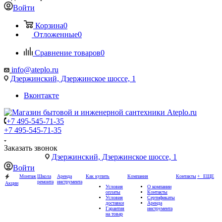
Войти
Корзина
0
Отложенные
0
Сравнение товаров
0
info@ateplo.ru
Дзержинский, Дзержинское шоссе, 1
Вконтакте
+7 495-545-71-35
+7 495-545-71-35
Заказать звонок
Дзержинский, Дзержинское шоссе, 1
Войти
Монтаж
Школа
Аренда
Как купить
Компания
Контакты
+ ЕЩЕ
ремонта
инструмента
Акции
Условия
О компании
оплаты
Контакты
Условия
Сертификаты
доставки
Аренда
Гарантия
инструмента
на товар