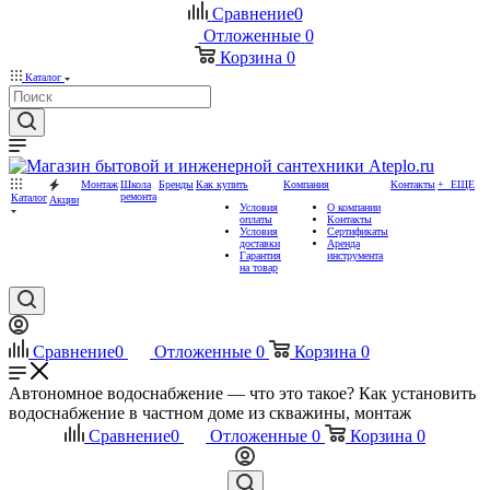
Сравнение
0
Отложенные
0
Корзина
0
Каталог
Монтаж
Школа
Бренды
Как купить
Компания
Контакты
+ ЕЩЕ
ремонта
Каталог
Акции
Условия
О компании
оплаты
Контакты
Условия
Сертификаты
доставки
Аренда
Гарантия
инструмента
на товар
Сравнение
0
Отложенные
0
Корзина
0
Автономное водоснабжение — что это такое? Как установить
водоснабжение в частном доме из скважины, монтаж
Сравнение
0
Отложенные
0
Корзина
0