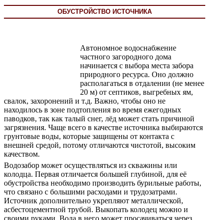
ОБУСТРОЙСТВО ИСТОЧНИКА
Автономное водоснабжение
частного загородного дома
начинается с выбора места забора
природного ресурса. Оно должно
располагаться в отдалении (не менее
20 м) от септиков, выгребных ям,
свалок, захоронений и т.д. Важно, чтобы оно не
находилось в зоне подтопления во время ежегодных
паводков, так как талый снег, лёд может стать причиной
загрязнения. Чаще всего в качестве источника выбираются
грунтовые воды, которые защищены от контакта с
внешней средой, потому отличаются чистотой, высоким
качеством.
Водозабор может осуществляться из скважины или
колодца. Первая отличается большей глубиной, для её
обустройства необходимо производить бурильные работы,
что связано с большими расходами и трудозатрами.
Источник дополнительно укрепляют металлической,
асбестоцементной трубой. Выкопать колодец можно и
своими руками. Вода в него может просачиваться через