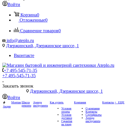
Войти
Корзина
0
Отложенные
0
Сравнение товаров
0
info@ateplo.ru
Дзержинский, Дзержинское шоссе, 1
Вконтакте
+7 495-545-71-35
+7 495-545-71-35
Заказать звонок
Дзержинский, Дзержинское шоссе, 1
Войти
Монтаж
Школа
Аренда
Как купить
Компания
Контакты
+ ЕЩЕ
ремонта
инструмента
Акции
Условия
О компании
оплаты
Контакты
Условия
Сертификаты
доставки
Аренда
Гарантия
инструмента
на товар