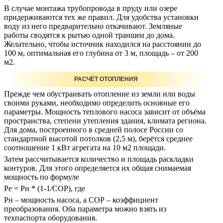
В случае монтажа трубопровода в пруду или озере
придерживаются тех же правил. Для удобства установки
воду из него предварительно откачивают. Земляные
работы сводятся к рытью одной траншеи до дома.
Желательно, чтобы источник находился на расстоянии до
100 м, оптимальная его глубина от 3 м, площадь – от 200
м2.
РАСЧЁТ ОТОПЛЕНИЯ
Прежде чем обустраивать отопление из земли или воды
своими руками, необходимо определить основные его
параметры. Мощность теплового насоса зависит от объёма
пространства, степени утепления здания, климата региона.
Для дома, построенного в средней полосе России со
стандартной высотой потолков (2,5 м), берётся среднее
соотношение 1 кВт агрегата на 10 м2 площади.
Затем рассчитывается количество и площадь раскладки
контуров. Для этого определяется их общая снимаемая
мощность по формуле
Pе = Pн * (1-1/СОР), где
Pн – мощность насоса, а СОР – коэффициент
преобразования. Оба параметра можно взять из
техпаспорта оборудования.