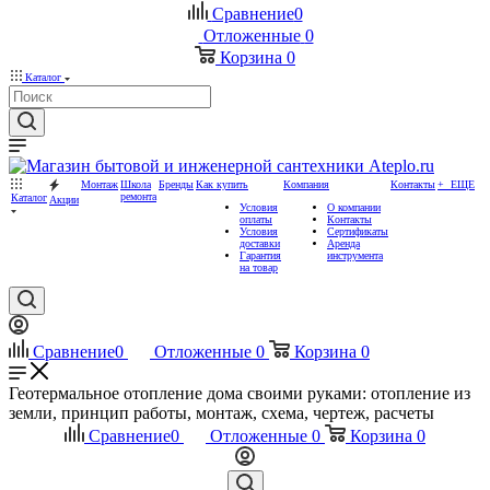
Сравнение
0
Отложенные
0
Корзина
0
Каталог
Монтаж
Школа
Бренды
Как купить
Компания
Контакты
+ ЕЩЕ
ремонта
Каталог
Акции
Условия
О компании
оплаты
Контакты
Условия
Сертификаты
доставки
Аренда
Гарантия
инструмента
на товар
Сравнение
0
Отложенные
0
Корзина
0
Геотермальное отопление дома своими руками: отопление из
земли, принцип работы, монтаж, схема, чертеж, расчеты
Сравнение
0
Отложенные
0
Корзина
0