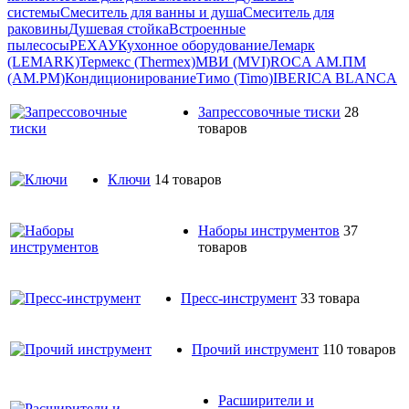
системы
Смеситель для ванны и душа
Смеситель для
раковины
Душевая стойка
Встроенные
пылесосы
РЕХАУ
Кухонное оборудование
Лемарк
(LEMARK)
Термекс (Thermex)
МВИ (MVI)
ROCA
АМ.ПМ
(AM.PM)
Кондиционирование
Тимо (Timo)
IBERICA BLANCA
Запрессовочные тиски
28
товаров
Ключи
14 товаров
Наборы инструментов
37
товаров
Пресс-инструмент
33 товара
Прочий инструмент
110 товаров
Расширители и