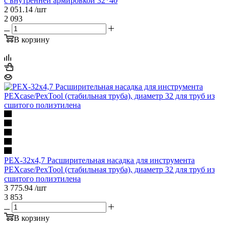
с внутренней армировкой 32*40
2 051.14
/шт
2 093
В корзину
PEX-32х4,7 Расширительная насадка для инструмента
PEXcase/PexTool (стабильная труба), диаметр 32 для труб из
сшитого полиэтилена
3 775.94
/шт
3 853
В корзину