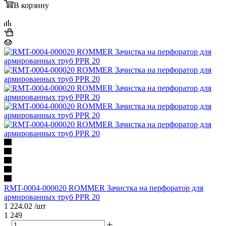
В корзину
RMT-0004-000020 ROMMER Зачистка на перфоратор для
армированных труб PPR 20
1 224.02
/шт
1 249