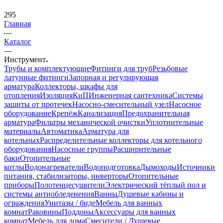
295
Главная
—
Каталог
—
Инструмент
Трубы и комплектующие
Фитинги для труб
Резьбовые
латунные фитинги
Запорная и регулирующая
арматура
Коллекторы, шкафы для
отопления
Изоляция
КиП
Инженерная сантехника
Системы
защиты от протечек
Насосно-смесительный узел
Насосное
оборудование
Крепёж
Канализация
Предохранительная
арматура
Фильтры механической очистки
Уплотнительные
материалы
Автоматика
Арматура для
котельных
Распределительные коллекторы для котельного
оборудования
Насосные группы
Расширительные
баки
Отопительные
котлы
Водонагреватели
Водоподготовка
Дымоходы
Источники
питания, стабилизаторы, инверторы
Отопительные
приборы
Полотенцесушители
Электрический тёплый пол и
системы антиобледенения
Ванны
Душевые кабины и
ограждения
Унитазы / биде
Мебель для ванных
комнат
Раковины
Поддоны
Аксессуары для ванных
комнат
Мебель для дома
Смесители / Душевые