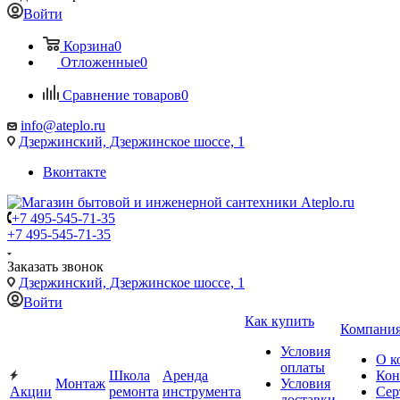
Войти
Корзина
0
Отложенные
0
Сравнение товаров
0
info@ateplo.ru
Дзержинский, Дзержинское шоссе, 1
Вконтакте
+7 495-545-71-35
+7 495-545-71-35
Заказать звонок
Дзержинский, Дзержинское шоссе, 1
Войти
Как купить
Компани
Условия
О к
оплаты
Школа
Аренда
Кон
Монтаж
Условия
Акции
ремонта
инструмента
Сер
доставки