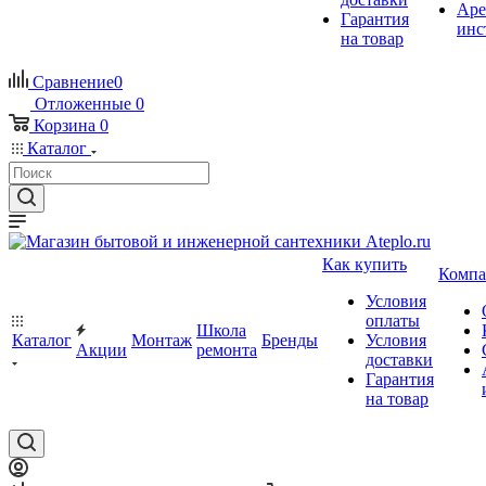
Аре
Гарантия
инс
на товар
Сравнение
0
Отложенные
0
Корзина
0
Каталог
Как купить
Компа
Условия
оплаты
Школа
Каталог
Монтаж
Бренды
Условия
Акции
ремонта
доставки
Гарантия
на товар