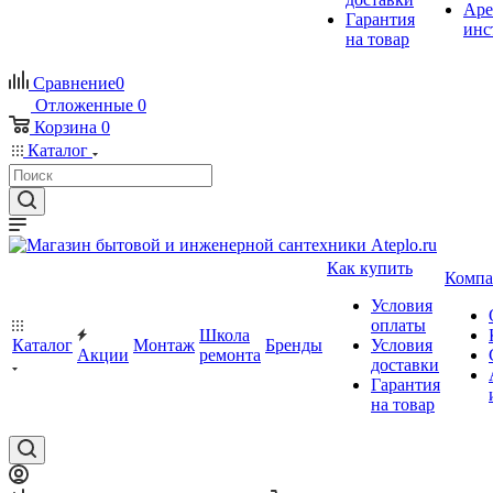
Аре
Гарантия
инс
на товар
Сравнение
0
Отложенные
0
Корзина
0
Каталог
Как купить
Компа
Условия
оплаты
Школа
Каталог
Монтаж
Бренды
Условия
Акции
ремонта
доставки
Гарантия
на товар