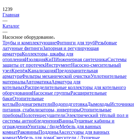
1239
Главная
—
Каталог
—
Насосное оборудование
Трубы и комплектующие
Фитинги для труб
Резьбовые
латунные фитинги
Запорная и регулирующая
арматура
Коллекторы, шкафы для
отопления
Изоляция
КиП
Инженерная сантехника
Системы
защиты от протечек
Инструмент
Насосно-смесительный
узел
Крепёж
Канализация
Предохранительная
арматура
Фильтры механической очистки
Уплотнительные
материалы
Автоматика
Арматура для
котельных
Распределительные коллекторы для котельного
оборудования
Насосные группы
Расширительные
баки
Отопительные
котлы
Водонагреватели
Водоподготовка
Дымоходы
Источники
питания, стабилизаторы, инверторы
Отопительные
приборы
Полотенцесушители
Электрический тёплый пол и
системы антиобледенения
Ванны
Душевые кабины и
ограждения
Унитазы / биде
Мебель для ванных
комнат
Раковины
Поддоны
Аксессуары для ванных
комнат
Мебель для дома
Смесители / Душевые