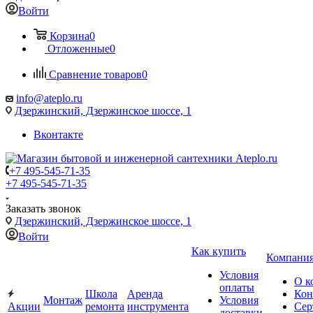
Войти
Корзина
0
Отложенные
0
Сравнение товаров
0
info@ateplo.ru
Дзержинский, Дзержинское шоссе, 1
Вконтакте
+7 495-545-71-35
+7 495-545-71-35
Заказать звонок
Дзержинский, Дзержинское шоссе, 1
Войти
Как купить
Компани
Условия
О к
оплаты
Школа
Аренда
Кон
Монтаж
Условия
Акции
ремонта
инструмента
Сер
доставки