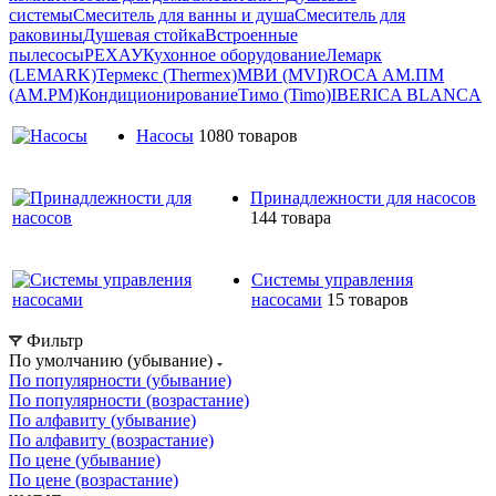
системы
Смеситель для ванны и душа
Смеситель для
раковины
Душевая стойка
Встроенные
пылесосы
РЕХАУ
Кухонное оборудование
Лемарк
(LEMARK)
Термекс (Thermex)
МВИ (MVI)
ROCA
АМ.ПМ
(AM.PM)
Кондиционирование
Тимо (Timo)
IBERICA BLANCA
Насосы
1080 товаров
Принадлежности для насосов
144 товара
Системы управления
насосами
15 товаров
Фильтр
По умолчанию (убывание)
По популярности (убывание)
По популярности (возрастание)
По алфавиту (убывание)
По алфавиту (возрастание)
По цене (убывание)
По цене (возрастание)