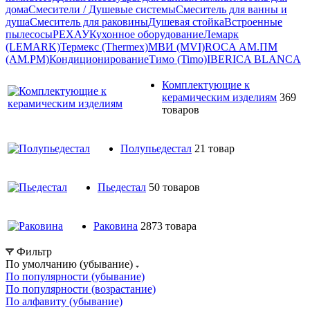
дома
Смесители / Душевые системы
Смеситель для ванны и
душа
Смеситель для раковины
Душевая стойка
Встроенные
пылесосы
РЕХАУ
Кухонное оборудование
Лемарк
(LEMARK)
Термекс (Thermex)
МВИ (MVI)
ROCA
АМ.ПМ
(AM.PM)
Кондиционирование
Тимо (Timo)
IBERICA BLANCA
Комплектующие к
керамическим изделиям
369
товаров
Полупьедестал
21 товар
Пьедестал
50 товаров
Раковина
2873 товара
Фильтр
По умолчанию (убывание)
По популярности (убывание)
По популярности (возрастание)
По алфавиту (убывание)