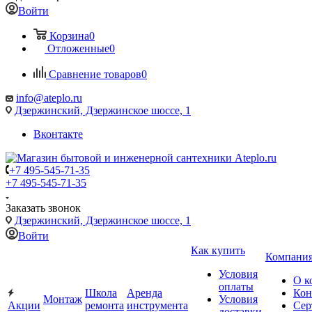
Войти
Корзина
0
Отложенные
0
Сравнение товаров
0
info@ateplo.ru
Дзержинский, Дзержинское шоссе, 1
Вконтакте
+7 495-545-71-35
+7 495-545-71-35
Заказать звонок
Дзержинский, Дзержинское шоссе, 1
Войти
Как купить
Компани
Условия
О к
оплаты
Школа
Аренда
Кон
Монтаж
Условия
Акции
ремонта
инструмента
Сер
доставки