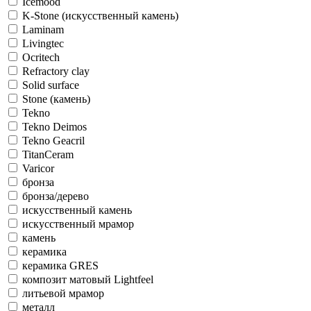
Icemood
K-Stone (искусственный камень)
Laminam
Livingtec
Ocritech
Refractory clay
Solid surface
Stone (камень)
Tekno
Tekno Deimos
Tekno Geacril
TitanCeram
Varicor
бронза
бронза/дерево
искусственный камень
искусственный мрамор
камень
керамика
керамика GRES
композит матовый Lightfeel
литьевой мрамор
металл