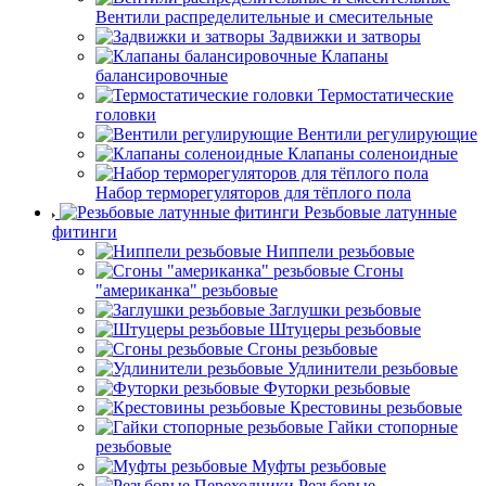
Вентили распределительные и смесительные
Задвижки и затворы
Клапаны
балансировочные
Термостатические
головки
Вентили регулирующие
Клапаны соленоидные
Набор терморегуляторов для тёплого пола
Резьбовые латунные
фитинги
Ниппели резьбовые
Сгоны
"американка" резьбовые
Заглушки резьбовые
Штуцеры резьбовые
Сгоны резьбовые
Удлинители резьбовые
Футорки резьбовые
Крестовины резьбовые
Гайки стопорные
резьбовые
Муфты резьбовые
Резьбовые