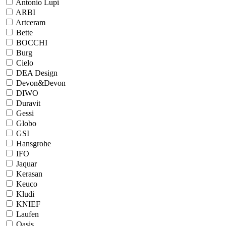
Antonio Lupi
ARBI
Artceram
Bette
BOCCHI
Burg
Cielo
DEA Design
Devon&Devon
DIWO
Duravit
Gessi
Globo
GSI
Hansgrohe
IFO
Jaquar
Kerasan
Keuco
Kludi
KNIEF
Laufen
Oasis