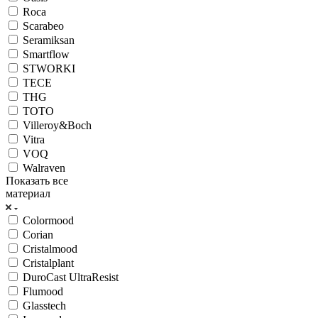
Roca
Scarabeo
Seramiksan
Smartflow
STWORKI
TECE
THG
TOTO
Villeroy&Boch
Vitra
VOQ
Walraven
Показать все
материал
Colormood
Corian
Cristalmood
Cristalplant
DuroCast UltraResist
Flumood
Glasstech