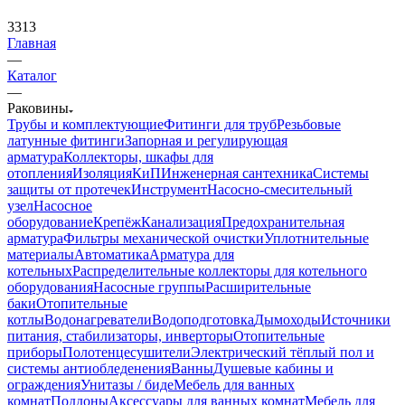
3313
Главная
—
Каталог
—
Раковины
Трубы и комплектующие
Фитинги для труб
Резьбовые
латунные фитинги
Запорная и регулирующая
арматура
Коллекторы, шкафы для
отопления
Изоляция
КиП
Инженерная сантехника
Системы
защиты от протечек
Инструмент
Насосно-смесительный
узел
Насосное
оборудование
Крепёж
Канализация
Предохранительная
арматура
Фильтры механической очистки
Уплотнительные
материалы
Автоматика
Арматура для
котельных
Распределительные коллекторы для котельного
оборудования
Насосные группы
Расширительные
баки
Отопительные
котлы
Водонагреватели
Водоподготовка
Дымоходы
Источники
питания, стабилизаторы, инверторы
Отопительные
приборы
Полотенцесушители
Электрический тёплый пол и
системы антиобледенения
Ванны
Душевые кабины и
ограждения
Унитазы / биде
Мебель для ванных
комнат
Поддоны
Аксессуары для ванных комнат
Мебель для