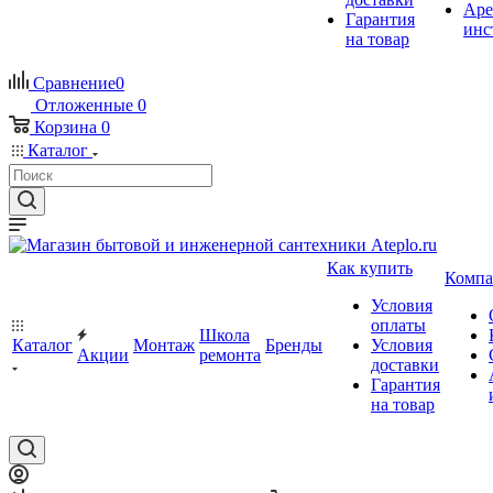
Аре
Гарантия
инс
на товар
Сравнение
0
Отложенные
0
Корзина
0
Каталог
Как купить
Компа
Условия
оплаты
Школа
Каталог
Монтаж
Бренды
Условия
Акции
ремонта
доставки
Гарантия
на товар