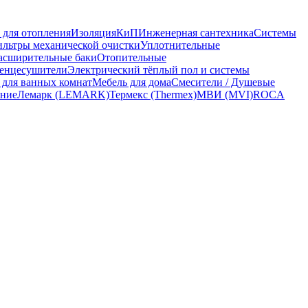
 для отопления
Изоляция
КиП
Инженерная сантехника
Системы
льтры механической очистки
Уплотнительные
асширительные баки
Отопительные
енцесушители
Электрический тёплый пол и системы
 для ванных комнат
Мебель для дома
Смесители / Душевые
ание
Лемарк (LEMARK)
Термекс (Thermex)
МВИ (MVI)
ROCA