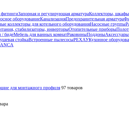
 фитинги
Запорная и регулирующая арматура
Коллекторы, шкафы
осное оборудование
Канализация
Предохранительная арматура
Фи
ные коллекторы для котельного оборудования
Насосные группы
Р
тания, стабилизаторы, инверторы
Отопительные приборы
Полот
 / биде
Мебель для ванных комнат
Раковины
Поддоны
Аксессуары
ушевая стойка
Встроенные пылесосы
РЕХАУ
Кухонное оборудов
LANCA
щие для монтажного профиля
97 товаров
вара