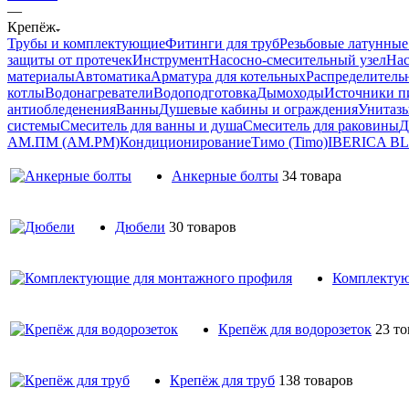
—
Крепёж
Трубы и комплектующие
Фитинги для труб
Резьбовые латунные
защиты от протечек
Инструмент
Насосно-смесительный узел
Нас
материалы
Автоматика
Арматура для котельных
Распределитель
котлы
Водонагреватели
Водоподготовка
Дымоходы
Источники пи
антиобледенения
Ванны
Душевые кабины и ограждения
Унитазы
системы
Смеситель для ванны и душа
Смеситель для раковины
Д
АМ.ПМ (AM.PM)
Кондиционирование
Тимо (Timo)
IBERICA B
Анкерные болты
34 товара
Дюбели
30 товаров
Комплектую
Крепёж для водорозеток
23 то
Крепёж для труб
138 товаров