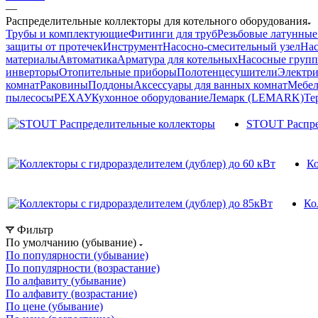
—
Распределительные коллекторы для котельного оборудования
Трубы и комплектующие
Фитинги для труб
Резьбовые латунные
защиты от протечек
Инструмент
Насосно-смесительный узел
Нас
материалы
Автоматика
Арматура для котельных
Насосные груп
инверторы
Отопительные приборы
Полотенцесушители
Электри
комнат
Раковины
Поддоны
Аксессуары для ванных комнат
Мебел
пылесосы
РЕХАУ
Кухонное оборудование
Лемарк (LEMARK)
Те
STOUT Распре
Ко
Ко
Фильтр
По умолчанию (убывание)
По популярности (убывание)
По популярности (возрастание)
По алфавиту (убывание)
По алфавиту (возрастание)
По цене (убывание)