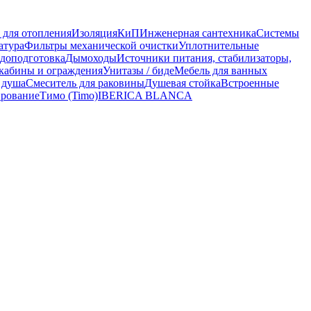
 для отопления
Изоляция
КиП
Инженерная сантехника
Системы
атура
Фильтры механической очистки
Уплотнительные
доподготовка
Дымоходы
Источники питания, стабилизаторы,
кабины и ограждения
Унитазы / биде
Мебель для ванных
 душа
Смеситель для раковины
Душевая стойка
Встроенные
рование
Тимо (Timo)
IBERICA BLANCA