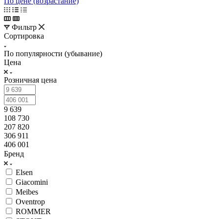
По цене (возрастание)
Фильтр
Сортировка
По популярности (убывание)
Цена
Розничная цена
9 639
108 730
207 820
306 911
406 001
Бренд
Elsen
Giacomini
Meibes
Oventrop
ROMMER