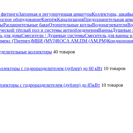
 фитинги
Запорная и регулирующая арматура
Коллекторы, шкафы
осное оборудование
Крепёж
Канализация
Предохранительная арм
пы
Расширительные баки
Отопительные котлы
Водонагреватели
Во
ческий тёплый пол и системы антиобледенения
Ванны
Душевые 
ь для дома
Смесители / Душевые системы
Смеситель для ванны и
рмекс (Thermex)
МВИ (MVI)
ROCA
АМ.ПМ (AM.PM)
Кондициони
делительные коллекторы
40 товаров
ллекторы с гидроразделителем (дублер) до 60 кВт
10 товаров
ллекторы с гидроразделителем (дублер) до 85кВт
10 товаров